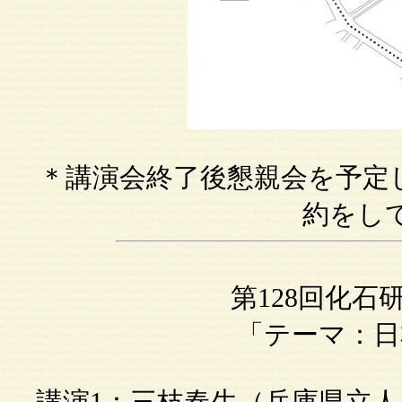
＊講演会終了後懇親会を予定
約をし
第128回化
「テーマ：日
講演1：三枝春生（兵庫県立