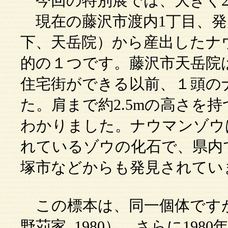
今回の特別展では、大きく2
現在の藤沢市渡内1丁目、発
下、天岳院）から産出したナ
的の１つです。藤沢市天岳院
住宅街ができる以前、１頭の
た。肩まで約2.5mの高さを
わかりました。ナウマンゾウ
れているゾウの化石で、県内
塚市などからも発見されてい
この標本は、同一個体ですが
野苅家, 1980）、さらに19