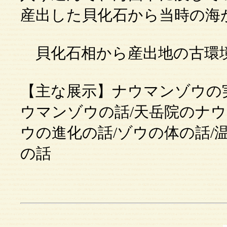
産出した貝化石から当時の海
貝化石相から産出地の古環
【主な展示】ナウマンゾウの
ウマンゾウの話/天岳院のナウ
ウの進化の話/ゾウの体の話/
の話 （