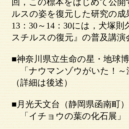
回，この標本をはじめて公開
ルスの姿を復元した研究の成果
13：30～14：30には，犬
スチルスの復元』の普及講演
■神奈川県立生命の星・地球
「ナウマンゾウがいた！～温暖
（詳細は後述）
■月光天文台（静岡県函南町
「イチョウの葉の化石展」 9/1