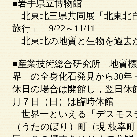
■岩手県立博物館
北東北三県共同展「北東北自
旅行」 9/22～11/11
北東北の地質と生物を過去
■産業技術総合研究所 地質
界一の全身化石発見から30年－」
休日の場合は開館し，翌日休
月７日（日）は臨時休館
世界一といえる「デスモス
（うたのぼり）町（現 枝幸町