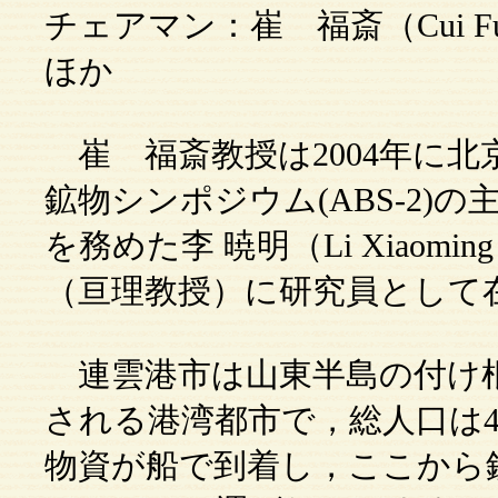
チェアマン：崔 福斎（Cui F
ほか
崔 福斎教授は2004年に北
鉱物シンポジウム(ABS-2
を務めた李 暁明（Li Xiao
（亘理教授）に研究員として
連雲港市は山東半島の付け根
される港湾都市で，総人口は4
物資が船で到着し，ここから