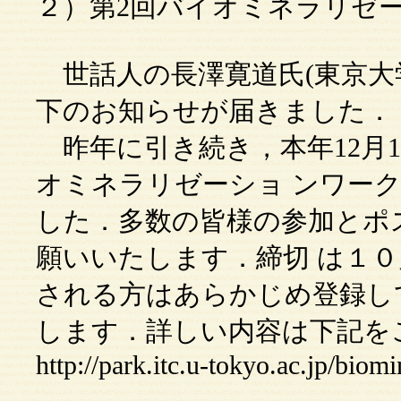
２）第2回バイオミネラリゼ
世話人の長澤寛道氏(東京大
下のお知らせが届きました．
昨年に引き続き，本年12月1
オミネラリゼーショ ンワー
した．多数の皆様の参加とポ
願いいたします．締切 は１
される方はあらかじめ登録し
します．詳しい内容は下記を
http://park.itc.u-tokyo.ac.jp/bi