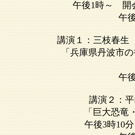
午後1時～ 開
午後
講演１：三枝春生（
「兵庫県丹波市の篠山
午後
講演２：平山
「巨大恐竜・竜脚
午後3時10