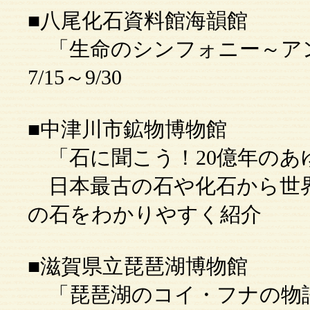
■八尾化石資料館海韻館
「生命のシンフォニー～ア
7/15～9/30
■中津川市鉱物博物館
「石に聞こう！20億年のあゆみ
日本最古の石や化石から世
の石をわかりやすく紹介
■滋賀県立琵琶湖博物館
「琵琶湖のコイ・フナの物語