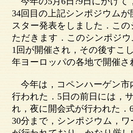
今年の5月6日?9日にかけ
34回目の上記シンポジウム
スター発表をしました．この
ただきます．このシンポジウム
1回が開催され，その後すこ
年ヨーロッパの各地で開催さ
今年は，コペンハーゲン市内のCopen
行われた．5日の前日には，
れ，夜に開会式が行われた．6
30分まで，シンポジウム，
が行われており，かなり厳し