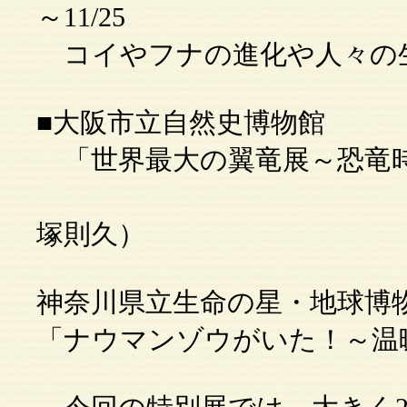
～11/25
コイやフナの進化や人々の
■大阪市立自然史博物館
「世界最大の翼竜展～恐竜時代の
（小西
塚則久）
神奈川県立生命の星・地球博
「ナウマンゾウがいた！～温