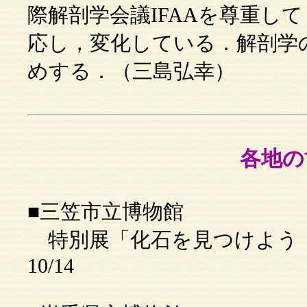
際解剖学会議IFAAを尊重し
応し，変化している．解剖学
めする．（三島弘幸）
各地の
■三笠市立博物館
特別展「化石を見つけよう！～
10/14