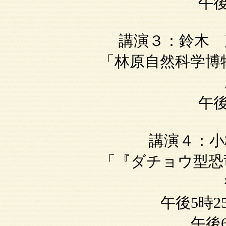
午後
講演３：鈴木 茂
「林原自然科学博物館 
午後
講演４：小林
「『ダチョウ型恐竜』
午後5時
午後