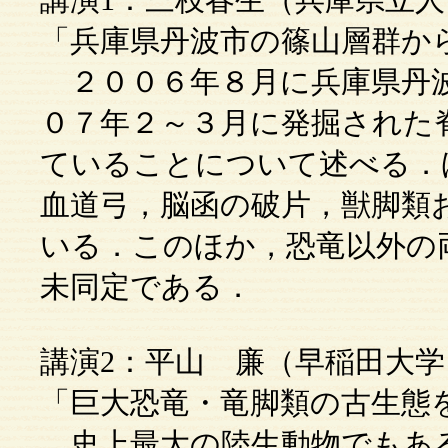
「兵庫県丹波市の篠山層群か
２００６年８月に兵庫県丹波
０７年２～３月に発掘された
ていることについて述べる．
血道弓，脳函の破片，獣脚類
いる．このほか，恐竜以外の
未同定である．
講演2：平山 廉（早稲田大学
「巨大恐竜・竜脚類の古生態
史上最大の陸生動物でもあ