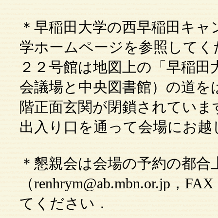
＊早稲田大学の西早稲田キャ
学ホームページを参照してく
２２号館は地図上の「早稲田
会議場と中央図書館）の道を
階正面玄関が閉鎖されていま
出入り口を通って会場にお越
＊懇親会は会場の予約の都合上
（renhrym@ab.mbn.or.jp，
てください．