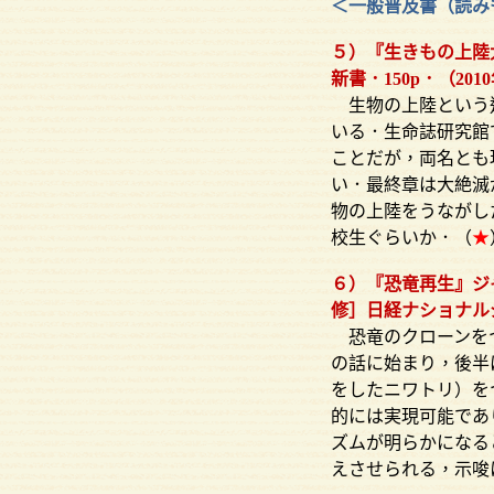
＜一般普及書（読み
５）『生きもの上陸
新書．150p．（201
生物の上陸という進
いる．生命誌研究館
ことだが，両名とも
い．最終章は大絶滅
物の上陸をうながし
校生ぐらいか．（
★
６）『恐竜再生』ジ
修］日経ナショナルジオ
恐竜のクローンをつ
の話に始まり，後半
をしたニワトリ）を
的には実現可能であ
ズムが明らかになる
えさせられる，示唆