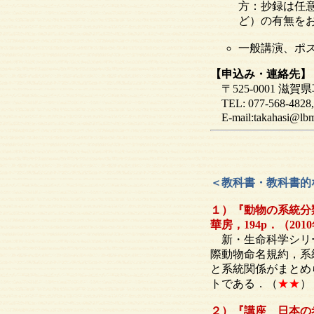
方：抄録は任
ど）の有無を
一般講演、ポ
【申込み・連絡先】
〒525-0001 滋賀
TEL: 077-568-482
E-mail:takahasi@lbm
＜教科書・教科書的
１）『動物の系統分
華房，194p．（201
新・生命科学シリー
際動物命名規約，系
と系統関係がまとめ
トである．（
★★
）
２）『講座 日本の