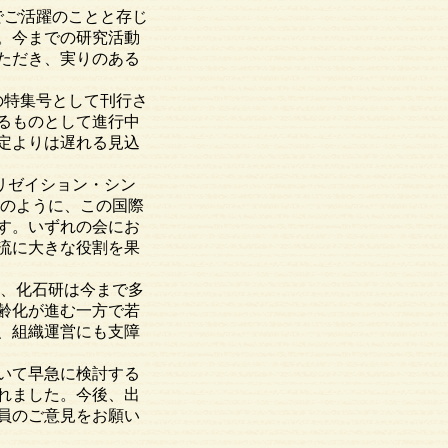
でご活躍のことと存じ
た。今までの研究活動
ただき、実りのある
の特集号として刊行さ
るものとして進行中
定よりは遅れる見込
リゼイション・シン
注)。ご承知のように、この国際
す。いずれの会にお
流に大きな役割を果
、化石研は今まで多
齢化が進む一方で若
、組織運営にも支障
いて早急に検討する
れました。今後、出
員のご意見をお願い