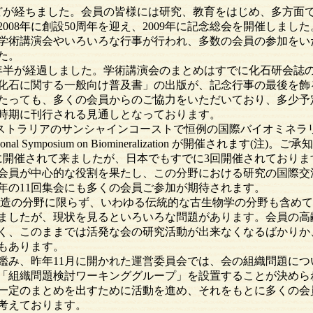
ほどが経ちました。会員の皆様には研究、教育をはじめ、多方面
008年に創設50周年を迎え、2009年に記念総会を開催しまし
学術講演会やいろいろな行事が行われ、多数の会員の参加をい
た。
半が経過しました。学術講演会のまとめはすでに化石研会誌
化石に関する一般向け普及書」の出版が、記念行事の最後を飾
たっても、多くの会員からのご協力をいただいており、多少予
時期に刊行される見通しとなっております。
トラリアのサンシャインコーストで恒例の国際バイオミネラ
ational Symposium on Biomineralization が開催されます(
に開催されて来ましたが、日本でもすでに3回開催されておりま
会員が中心的な役割を果たし、この分野における研究の国際交
年の11回集会にも多くの会員ご参加が期待されます。
の分野に限らず、いわゆる伝統的な古生物学の分野も含めて
ましたが、現状を見るといろいろな問題があります。会員の高
く、このままでは活発な会の研究活動が出来なくなるばかりか
もあります。
み、昨年11月に開かれた運営委員会では、会の組織問題につ
「組織問題検討ワーキンググループ」を設置することが決めら
一定のまとめを出すために活動を進め、それをもとに多くの会
考えております。