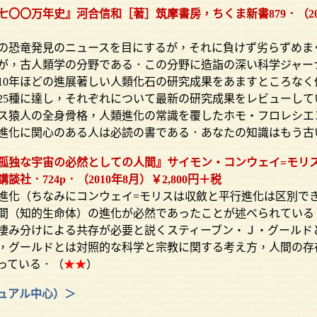
〇〇万年史』河合信和［著］筑摩書房，ちくま新書879．（2010
恐竜発見のニュースを目にするが，それに負けず劣らずめま
が，古人類学の分野である．この分野に造詣の深い科学ジャー
10年ほどの進展著しい人類化石の研究成果をあますところなく
25種に達し，それぞれについて最新の研究成果をレビューして
ス猿人の全身骨格，人類進化の常識を覆したホモ・フロレシエ
進化に関心のある人は必読の書である．あなたの知識はもう古
孤独な宇宙の必然としての人間』サイモン・コンウェイ=モリ
社．724p．（2010年8月）￥2,800円＋税
化（ちなみにコンウェイ=モリスは収斂と平行進化は区別で
間（知的生命体）の進化が必然であったことが述べられている
棲み分けによる共存が必要と説くスティーブン・Ｊ・グールド
，グールドとは対照的な科学と宗教に関する考え方，人間の存
っている．（
★★
）
ュアル中心）＞