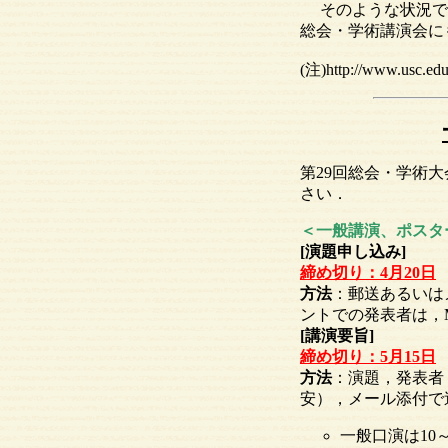
そのような状況です
総会・学術講演会に
(注)http://www.usc.edu
第29回総会・学術
さい．
＜一般講演、ポスタ
[演題申し込み]
締め切り：4月20日
方法
：郵送あるいは
ントでの発表者は，M
[講演要旨]
締め切り：5月15日
方法
：演題，発表者
安），メール添付で
一般口演は10