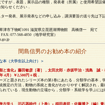
意ですが，表題，展示品の種類，発表者（所属）と使用希望設
お知らせください．
スター発表、展示発表などの申し込み，講演要旨の送り先は下
県草津市下物町1091
滋賀県立琵琶湖博物館 高橋啓一 宛て
8, FAX: 077-568-4850（地学研究室）
.go.jp
間島信男のお勧め本の紹介
な本（大学生以上向け）＞
類と進化』藤田敏彦［著］，太田次郎・赤坂甲治・浅島 誠・
0年 4月）￥2,500円＋税．
ズと題されたシリーズ本の第1巻にあたる．分類学の基本，
統推定の方法，動物の系統と進化がわかりやすく解説され，最
られている．現生動物の立場から，分類学・系統学を学ぶには
考古学１ 旧石器時代（上巻）』稲田孝司・佐藤博之［編］青木