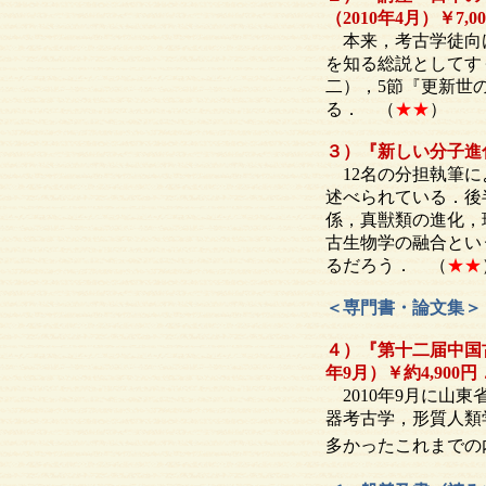
（2010年4月）￥7,
本来，考古学徒向け
を知る総説としてす
二），5節『更新世
る． （
★★
）
３）『新しい分子進化
12名の分担執筆に
述べられている．後
係，真獣類の進化，
古生物学の融合とい
るだろう． （
★★
＜専門書・論文集＞
４）『第十二届中国古
年9月）￥約4,900円
2010年9月に山
器考古学，形質人類
多かったこれまでの