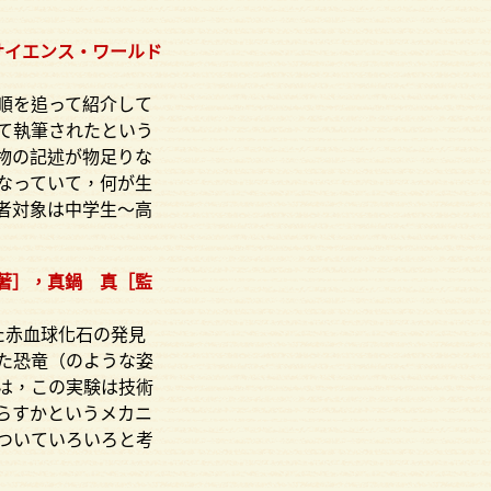
サイエンス・ワールド
順を追って紹介して
て執筆されたという
物の記述が物足りな
なっていて，何が生
者対象は中学生～高
著］，真鍋 真［監
た赤血球化石の発見
た恐竜（のような姿
は，この実験は技術
らすかというメカニ
ついていろいろと考