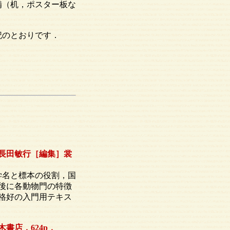
備（机，ポスター板な
記のとおりです．
長田敏行［編集］裳
学名と標本の役割，国
後に各動物門の特徴
格好の入門用テキス
書店，624p．