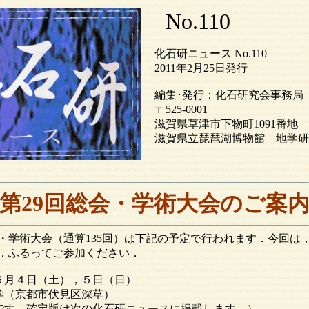
No.110
化石研ニュース No.110
2011年2月25日発行
編集･発行：化石研究会事務局
〒525-0001
滋賀県草津市下物町1091番地
滋賀県立琵琶湖博物館 地学研
第29回総会・学術大会のご案
・学術大会（通算135回）は下記の予定で行われます．今回は
．ふるってご参加ください．
６月４日（土），５日（日）
学（京都市伏見区深草）
です．確定版は次の化石研ニュースに掲載します．）