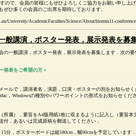
ので、会員の皆様にもぜひよろしくご協力をお願い申し上げ
もぜひ多くの会員のご出席を期待しております。
.au/University/AcademicFaculties/Science/About/biomin11-conferenc
一般講演，ポスター発表，展示発表を募
大会の一般講演，ポスター発表，展示発表を募集します．次の要
ー発表をご希望の方＞
メールで，講演者名，演題，口演・ポスターの別をお知らせく
ac，Windowsの種別やパワーポイントの形式をお知らせくだ
（所属），要旨をA4版用紙1枚に収まるように記入し（要旨本文
送付，あるいは完成原稿を郵送してください．
～15分，ポスターボードは縦180cm，幅90cmを予定していま