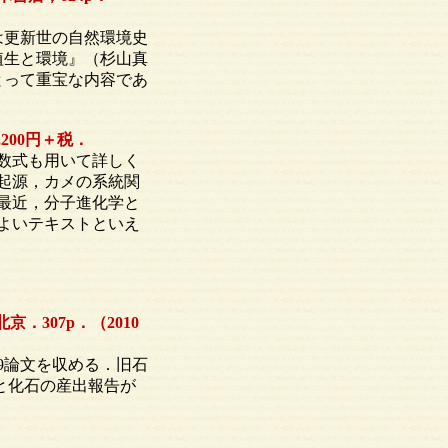
は更新世の自然環境史
植生と環境』（杉山真
とって重宝な内容であ
200円＋税．
数式も用いて詳しく
起源，カメの系統関
最近，分子進化学と
よいテキストといえ
．307p．（2010
9論文を収める．旧石
と化石の産出報告が