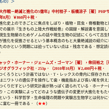
もの）＞
大作戦－絶滅と進化の5億年』中村桂子・板橋涼子［著］PHP
0年8月）￥860円＋税．
化史上のできごとに焦点をしぼり，植物，昆虫，脊椎動物と
での展示『生きもの上陸大作戦絵巻』の図録・解説書を意図し
現生生物屋のためゲノムの話や現生生物の記述にくらべて古生
が進化を促進させるという基本概念のもと大量絶滅説の紹介に
たのかという問題には迫っていない点は，残念である．想定読
）
ャック・ホーナー，ジェームズ・ゴーマン［著］，柴田裕之［
グラフィック社．253p．（2010年10月）￥2,400円＋税．
くろうという計画ではない．T・レックスの骨内に保存され
はニワトリの遺伝子を操作して歯，機能指および長い尾を供え
つくりだすという研究計画が熱っぽく語られている．ホーナー
り，この実験によってどのような遺伝子の変更が大進化をもた
という．科学哲学，生命倫理の問題や実験古生物学とは何かに
に富む一冊である．（
★★
）