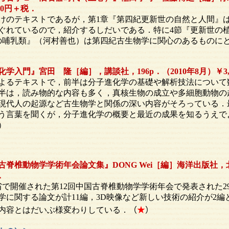
000円＋税．
のテキストであるが，第1章『第四紀更新世の自然と人間』
ぐれているので，紹介するしだいである．特に4節『更新世の
の哺乳類』（河村善也）は第四紀古生物学に関心のあるものに
学入門』宮田 隆［編］，講談社，196p．（2010年8月）￥3,
よるテキストで，前半は分子進化学の基礎や解析技法について
半は，読み物的な内容も多く，真核生物の成立や多細胞動物の
現代人の起源など古生物学と関係の深い内容がそろっている．
う言葉を聞くが，分子進化学の概要と最近の成果を知るうえで
）
脊椎動物学学術年会論文集』DONG Wei［編］海洋出版社，北京
．
東省で開催された第12回中国古脊椎動物学学術年会で発表された2
学に関する論文が計11編，3D映像など新しい技術の紹介が2編
内容とはだいぶ様変わりしている．
（
★
）