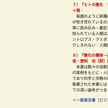
７）『ヒトの進化 七
＋税．
毎週のように新種の
が吹き荒れているの
寧に読み込み，最近
知られている人類は
ントロプス，ラミダ
介しきれない．人類
８）『進化の運命－
佳・更科 功［訳］講談
本書は数々の収斂進
の実例をもとに，人
であり科学と宗教の
執筆された本書には
ての深い論考がつま
＜一般普及書（ビジ