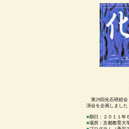
第29回化石研総会
演会を企画しました
■
期日：２０１１年
■
場所：京都教育大
■
プログラム（予定