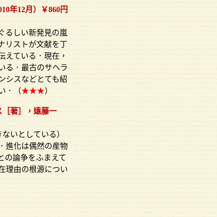
年12月）￥860円
ぐるしい新発見の嵐
ナリストが文献を丁
伝えている．現在，
いる．最古のサヘラ
ンシスなどとても紹
い．（
★★★
）
ス［著］，遠藤一
きないとしている）
．進化は偶然の産物
との論争をふまえて
在理由の根源につい