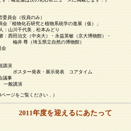
 運営委員会（役員のみ）
0 講演会「植物化石研究と植物系統学の進展（仮）」
千代美，松本みどり
文（中央大）・永益英敏（京大博物館）・
埼玉県立自然の博物館）
親会
一般講演
表・展示発表 コアタイム
総会議事
講演
ページをご覧ください．）
2011年度を迎えるにあたって