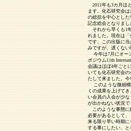
2011年も3カ月
ます。化石研究会は2
の総括を中心とした
記念総会となりまし
それから早くも1年
れました。現在は「
です。この出版に当
みですが、遅くない
今年は7月にオース
ポジウム11th Intern
会議はほぼ4年ごと
いても化石研究会の
たして来ました。今
このような微細構造
くの成果を上げてき
い会員の入会が少な
が出かねない状況で
このような事態に鑑
必要があるとして、
来る限り早い時期に
する事にしたい、と