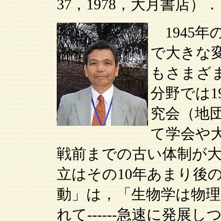
37，1978，大月書店）．
1945
で大きな
もさまざ
分野では1
究会（地
て学会や
戦前までの古い体制が
立はその10年あまり後
動」は，「生物学は物理
れて------急速に発