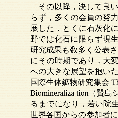
その以降，決して良い
らず，多くの会員の努
展した．とくに石灰化
野では化石に限らず現
研究成果も数多く公表
にその時期であり，大
への大きな展望を抱いたも
国際生体鉱物研究集会 The 3rd 
Biomineraliza t
るまでになり，若い院
世界各国からの参加者