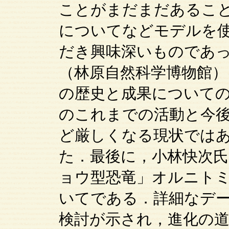
ことがまだまだあるこ
についてなどモデルを
だき興味深いものであ
（林原自然科学博物館）
の歴史と成果について
のこれまでの活動と今
ど厳しくなる現状では
た．最後に，小林快次
ョウ型恐竜」オルニト
いてである．詳細なデ
検討が示され，進化の