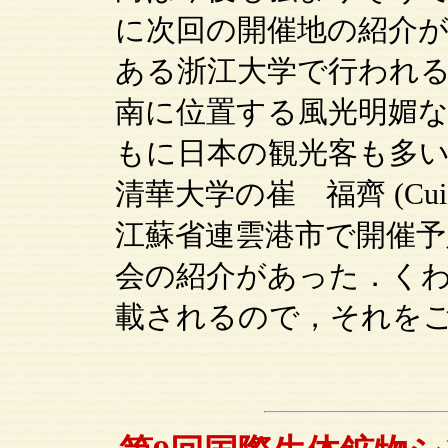
に次回の開催地の紹介
ある浙江大学で行われ
南に位置する風光明媚
もに日本の観光客も多
清華大学の崔 福齊 (Cui 
江蘇省連雲港市で開催予
会の紹介があった．く
載されるので，それを