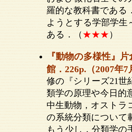
羅的な教科書である
ようとする学部学生
ある．（
★★★
）
『動物の多様性』片
館．226p.（2007年7
修の『シリーズ21世
類学の原理や今日的
中生動物，オストラ
の系統分類について
もう少し，分類学の