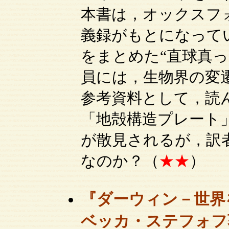
本書は，オックスフ
義録がもとになって
をまとめた“直球真
員には，生物界の変
参考資料として，読
「地殻構造プレート
が散見されるが，訳
なのか？（
★★
）
『ダーウィン－世界
ベッカ・ステフォフ