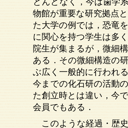
とんどなく，今は歯学
物館が重要な研究拠点
た大学の例では，恐竜
に関心を持つ学生は多
院生が集まるが，微細
ある．その微細構造の
ぶ広く一般的に行われ
今までの化石研の活動
た創立時とは違い，今
会員でもある．
このような経過・歴史