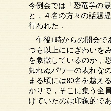
今例会では「恐竜学の
と，４名の方々の話題
行われた．
午後1時からの開会で
つも以上ににぎわいを
を象徴しているのか，
知れぬパワーの表れな
まる頃には80名を越え
かりで，そこに集う全
けていたのは印象的で