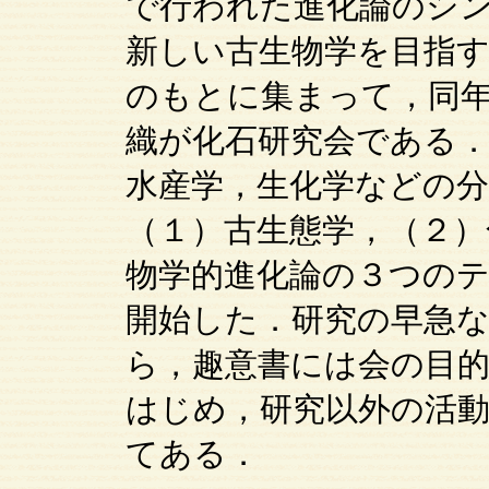
で行われた進化論のシ
新しい古生物学を目指
のもとに集まって，同年
織が化石研究会である
水産学，生化学などの
（１）古生態学，（２）
物学的進化論の３つの
開始した．研究の早急
ら，趣意書には会の目
はじめ，研究以外の活
てある．