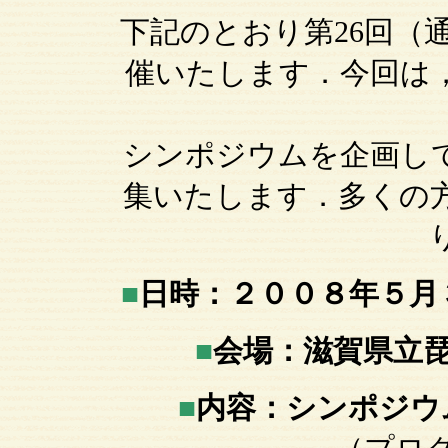
下記のとおり第26回（
催いたします．今回は
シンポジウムを企画し
集いたします．多くの
■
日時：２００８年５月
■
会場：滋賀県立
■
内容：シン