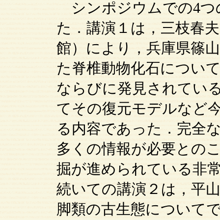
シンポジウムでの4つ
た．講演１は，三枝春夫
館）により，兵庫県篠
た脊椎動物化石につい
ならびに発見されてい
てその復元モデルなど
る内容であった．完全
多くの情報が必要との
掘が進められている非
続いての講演２は，平
脚類の古生態について