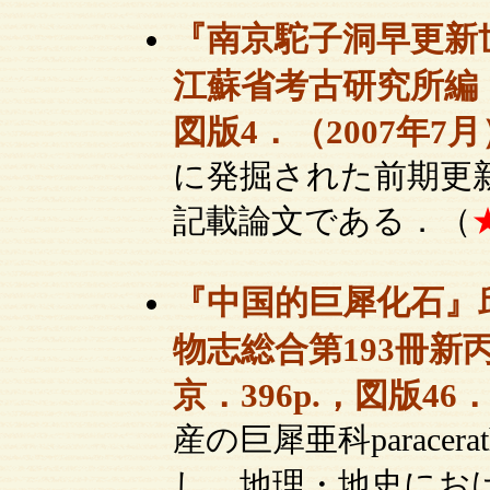
『南京駝子洞早更新
江蘇省考古研究所編．
図版4．（2007年7月
に発掘された前期更
記載論文である．（
『中国的巨犀化石』
物志総合第193冊新
京．396p.，図版46．
産の巨犀亜科paracera
し，地理・地史にお