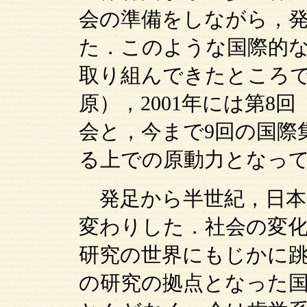
会の準備をしながら，
た．このような国際的
取り組んできたところであ
原），2001年には第8
会と，今まで9回の国際
る上での原動力となっ
発足から半世紀，日本
変わりした．社会の変
研究の世界にもじかに
の研究の拠点となった