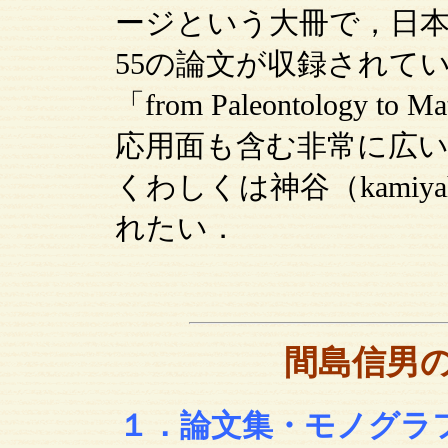
ージという大冊で，日本
55の論文が収録されて
「from Paleontology t
応用面も含む非常に広
くわしくは神谷（kamiyah
れたい．
間島信男
１．論文集・モノグラ