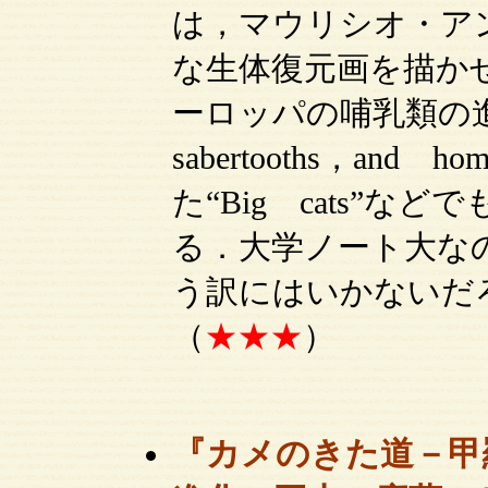
は，マウリシオ・ア
な生体復元画を描か
ーロッパの哺乳類の進化
sabertooths，and
た“Big cats”
る．大学ノート大な
う訳にはいかないだ
（
★★★
）
『カメのきた道－甲