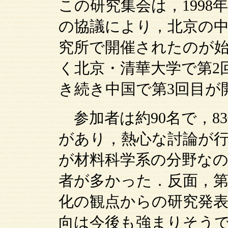
この研究集会は，1998
の協議により，北京の中
究所で開催されたのが始
く北京・清華大学で第2
き続き中国で第3回目が
参加者は約90名で，8
があり，熱心な討論が
が材料科学系の分野な
者が多かった．反面，
化の観点からの研究発
向は今後も強まりそう