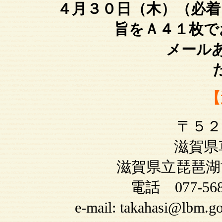
４月３０日（木）（必着
旨をＡ４１枚で
メールあるいは
【
〒５２
滋賀県草津
滋賀県立琵琶湖
電話 077-5
e-mail: takahasi@l