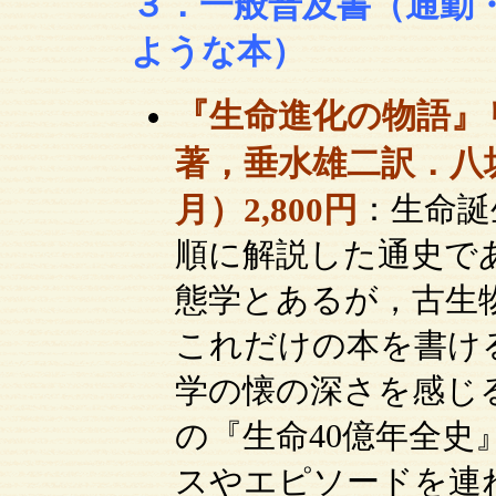
３．一般普及書（通勤
ような本）
『生命進化の物語』
著，垂水雄二訳．八坂書
月）2,800円
：生命誕
順に解説した通史で
態学とあるが，古生
これだけの本を書け
学の懐の深さを感じ
の『生命40億年全史
スやエピソードを連