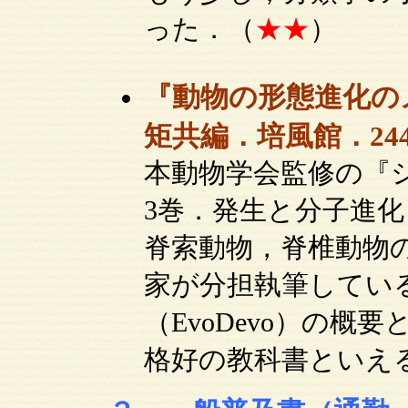
った．（
★★
）
『動物の形態進化の
矩共編．培風館．244p
本動物学会監修の『シ
3巻．発生と分子進
脊索動物，脊椎動物
家が分担執筆してい
（EvoDevo）の
格好の教科書といえ