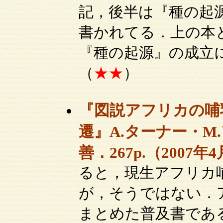
記，後半は『種の起
書かれてる．上の本
『種の起源』の成立
（
★★
）
『図説アフリカの哺
遷』A.ターナー・M
善．267p.（2007年4
ると，現生アフリカ
が，そうではない．
まとめた普及書であ