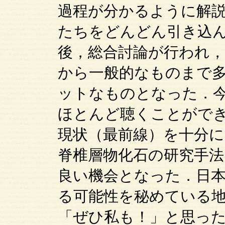
過程が分かるように解
たちをどんどん引き込
後，総合討論が行われ
から一般的なものまで
ットなものとなった．
ほとんど聴くことがで
現状（最前線）を十分
脊椎層物化石の研究手法
良い機会となった．日
る可能性を秘めている
「ぜひ私も！」と思っ