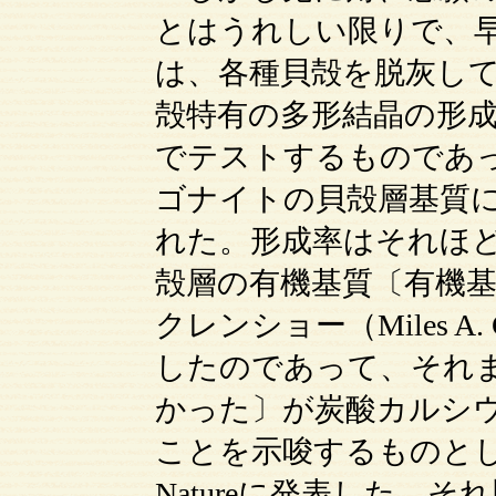
とはうれしい限りで、
は、各種貝殻を脱灰し
殻特有の多形結晶の形成を促進す
でテストするものであ
ゴナイトの貝殻層基質
れた。形成率はそれほ
殻層の有機基質〔有機
クレンショー（Miles A.
したのであって、それ
かった〕が炭酸カルシ
ことを示唆するものと
Natureに発表した。