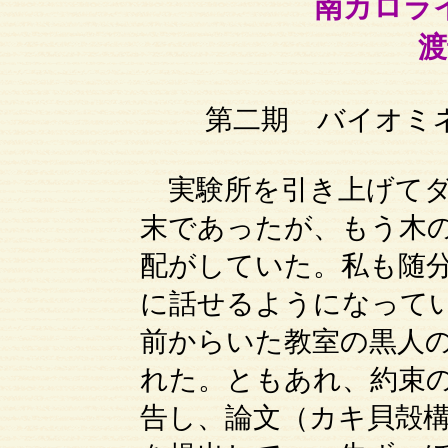
南カロライ
渡
第二期 バイオミ
実験所を引き上げてダ
末であったが、もう木
配がしていた。私も随
に話せるようになって
前からいた教室の黒人
れた。ともあれ、約束
告し、論文（カキ貝殻