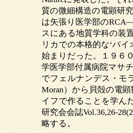
質の微細構造の電顕研究
は矢張り医学部のRCA
スにある地質学科の装
リカでの本格的な‘バイ
始まりだった。１９６
学医学部付属病院マサチ
でフェルナンデス・モラン教授（
Moran）から貝殻の
イフで作ることを学ん
研究会会誌Vol.36,26-
略する。