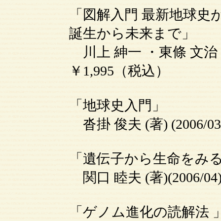
「図解入門 最新地球史
誕生から未来まで」
川上 紳一 ・東條 文治 (
￥1,995（税込）
「地球史入門」
沓掛 俊夫 (著) (2006/
「遺伝子から生命をみる
関口 睦夫 (著)(2006/0
「ゲノム進化の読解法 