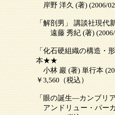
岸野 洋久 (著) (2006/
「解剖男」 講談社現代
遠藤 秀紀 (著) (2006
「化石硬組織の構造・形
本★★
小林 巖 (著) 単行本 (2
￥3,560（税込）
「眼の誕生―カンブリ
アンドリュー・パーカー (著