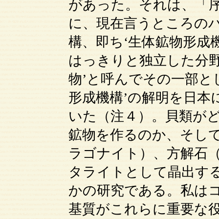
があった。それは、「
に、現在言うところの
構、即ち‘生体鉱物形成
はっきりと独立した分野
物’と呼んでその一部と
形成機構’の解明を日本
いた（注４）。貝類が
鉱物を作るのか、そし
ラゴナイト）、方解石
タライトとして晶出す
かの研究である。私は
基質がこれらに重要な