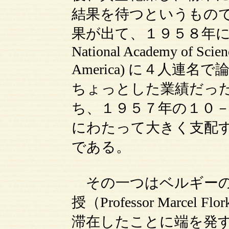
結果を待つというもの
果が出て、１９５８年に PNAS (
National Academy of Scienc
America) に４人連
ちょっとした業績だっ
ち、１９５７年の１０
にわたって大きく支配す
である。
その一つはベルギーの
授（Professor Marce
滞在したことに端を発