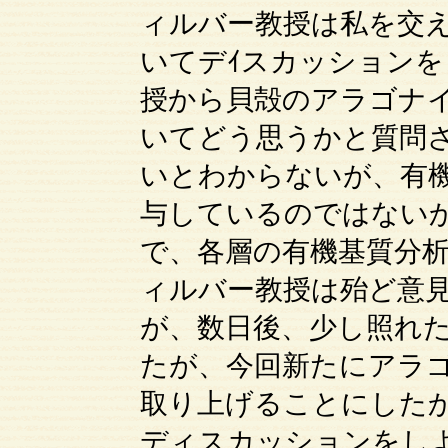
ィルバー教授は私を交
いてデｲスカッション
授から貝殻のアラゴナ
いてどう思うかと質問
いとわからないが、有
与しているのではない
で、各層の有機基質分
ィルバー教授は殆ど意
が、数日後、少し照れ
たが、今回新たにアラ
取り上げることにした
ディスカッションをし