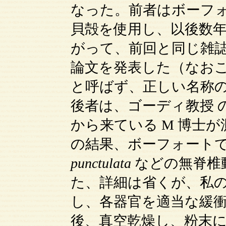
なった。前者はボーフ
貝殻を使用し、以後数
がって、前回と同じ雑
論文を発表した（なおこの論文
と呼ばず、正しい名称のCal
後者は、ゴーディ教授 の Res
から来ている M 博士
の結果、ボーフォート
punctulata
などの無脊椎
た、詳細は省くが、私
し、各器官を適当な緩
後、真空乾燥し、粉末