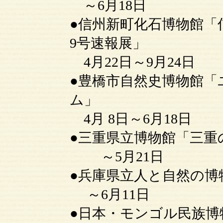
～6月18日
●信州新町化石博物館「
9号速報展」
4月22日～9月24日
●豊橋市自然史博物館
ム」
4月 8日～6月18日
●三重県立博物館「三重
～5月21日
●兵庫県立人と自然の博
～6月11日
●日本・モンゴル民族博