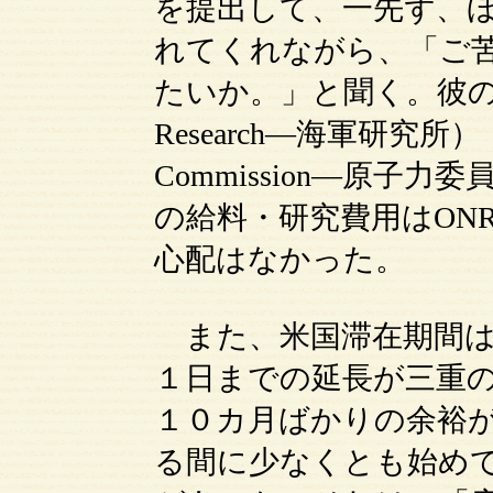
を提出して、一先ず、
れてくれながら、「ご
たいか。」と聞く。彼の研究費は
Research―海軍研究所） と
Commission―原子
の給料・研究費用はON
心配はなかった。
また、米国滞在期間は
１日までの延長が三重
１０カ月ばかりの余裕
る間に少なくとも始め