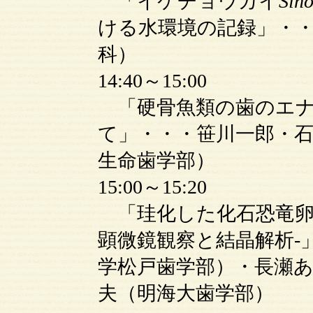
「イケチョウガイ
Sino
ける水環境の記録」・
科）
14:40～15:00
「硬骨魚類の歯のエナ
て」・・・笹川一郎・
生命歯学部）
15:00～15:20
「珪化した化石恐竜卵
顕微鏡観察と結晶解析-
学松戸歯学部）・長瀬あゆ
夫（明海大歯学部）