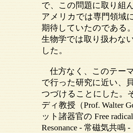
で、この問題に取り組
アメリカでは専門領域
期待していたのである
生物学では取り扱わな
した。
仕方なく、このテーマ
で行った研究に近い、
つづけることにした。
ディ教授（Prof. Walt
ット諸器官の Free radic
Resonance - 常磁