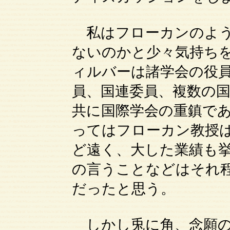
私はフローカンのよう
ないのかと少々気持ち
ィルバーは諸学会の役
員、国連委員、複数の
共に国際学会の重鎮で
ってはフローカン教授
ど遠く、大した業績も
の言うことなどはそれ
だったと思う。
しかし兎に角、念願の