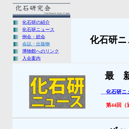
化石研の紹介
化石研ニュース
例会・総会
化石研ニ
会誌・出版物
博物館へのリンク
入会案内
最 新
化石研ニュ
第44回（