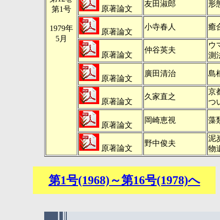
友田淑郎
形
原著論文
第1号
小寺春人
癒
1979年
原著論文
5月
ウ
仲谷英夫
原著論文
測
廣田清治
島
原著論文
京
久家直之
原著論文
つ
岡崎恵視
藻
原著論文
泥
野中俊夫
原著論文
物
第1号(1968)～第16号(1978)へ