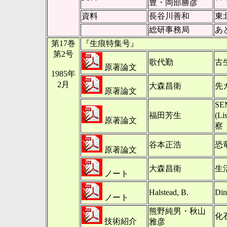
豊・岡部勝彦
資料
長谷川善和
東
総研事務局
あ
第17巻
『生痕特集号』
第2号
歌代勤
古
原著論文
1985年
2月
大森昌衛
先
原著論文
S
福田芳生
(
原著論文
察
谷本正浩
恐
原著論文
大森昌衛
生
ノート
Halstead, B.
Din
ノート
熊野純男・秋山
化
技術紹介
雅彦