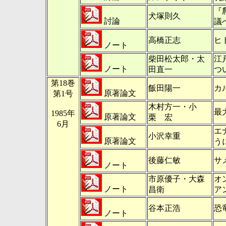
『
犬塚則久
討論
議
高橋正志
ヒ
ノート
柴田松太郎・太
江
ノート
田直一
つ
第18巻
飯田陽一
カ
原著論文
第1号
木村方一・小
最
1985年
原著論文
栗 宏
6月
エ
小沢幸重
原著論文
う
後藤仁敏
サ
ノート
市原優子・大森
オ
ノート
昌衛
ア
谷本正浩
恐
ノート