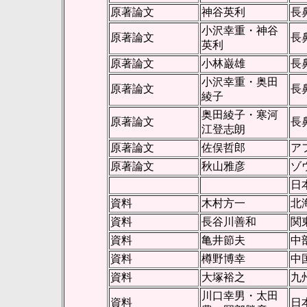
原著論文
神谷英利
長
小沢幸重・神谷
原著論文
長
英利
原著論文
小林巌雄
長
小沢幸重・奥田
原著論文
長
綾子
奥田綾子・寒河
原著論文
長
江登志朗
原著論文
佐俣哲郎
ア
原著論文
秋山雅彦
ゾ
日
資料
木村方一
北
資料
長谷川善和
関
資料
亀井節夫
中
資料
樽野博幸
中
資料
大塚裕之
九
川口幸男・太田
資料
日