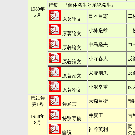
特集 『個体発生と系統発生』
1989年
2月
島本昌憲
二
原著論文
小林巌雄
二
原著論文
中島経夫
コ
原著論文
小寺春人
反
原著論文
犬塚則久
反
原著論文
小沢幸重
歯
原著論文
第21巻
大森昌衛
“
巻頭言
第1号
井尻正二
古
1988年
特別寄稿
8月
岡
神谷英利
論説
の