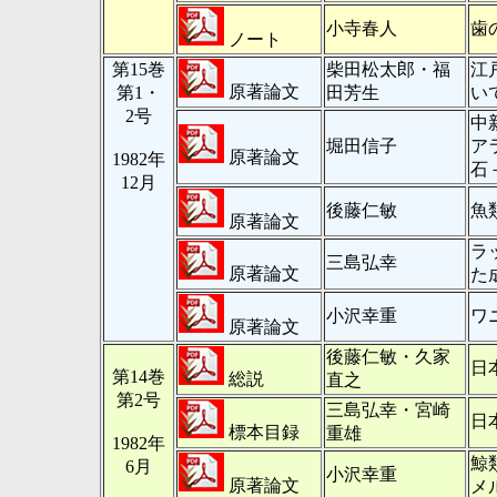
小寺春人
歯
ノート
第15巻
柴田松太郎・福
江
原著論文
第1・
田芳生
い
2号
中
堀田信子
ア
原著論文
1982年
石
12月
後藤仁敏
魚
原著論文
ラ
三島弘幸
原著論文
た
小沢幸重
ワ
原著論文
後藤仁敏・久家
日
第14巻
総説
直之
第2号
三島弘幸・宮崎
日
標本目録
重雄
1982年
鯨
6月
小沢幸重
原著論文
メ