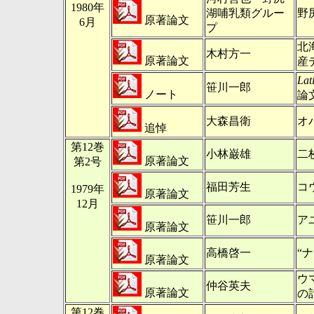
1980年
湖哺乳類グルー
野
原著論文
6月
プ
北
木村方一
原著論文
産
Lat
笹川一郎
ノート
論
大森昌衛
オ
追悼
第12巻
小林巌雄
二
原著論文
第2号
福田芳生
コ
1979年
原著論文
12月
笹川一郎
ア
原著論文
高橋啓一
“
原著論文
ウ
仲谷英夫
原著論文
の
第12巻