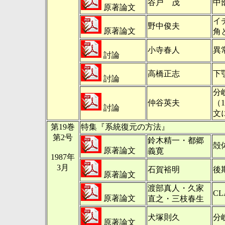
谷戸 茂
中
原著論文
イ
野中俊夫
原著論文
角
小寺春人
異
討論
高橋正志
下
討論
分
仲谷英夫
（
討論
文
第19巻
特集『系統復元の方法』
第2号
鈴木精一・都郷
殻
原著論文
義寛
1987年
3月
石賀裕明
後
原著論文
渡部真人・久家
CL
原著論文
直之・三枝春生
犬塚則久
分
原著論文