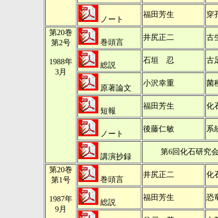
福田芳生
穿
ノート
第20巻
井尻正二
古
巻頭言
第2号
石垣 忍
古
1988年
総説
3月
小沢幸重
菌
原著論文
福田芳生
化
短報
後藤仁敏
系
ノート
第6回化石研究会
講演抄録
第20巻
井尻正二
化
巻頭言
第1号
福田芳生
恐
1987年
総説
9月