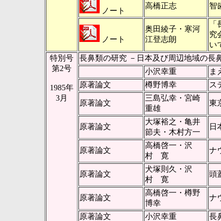
高橋正志
智
ノート
「
奥田綾子・寒河
究
ノート
江登志朗
い
特別号
長鼻類の研究 －日本及び周辺地域の長
第2号
小沢幸重
ま
原著論文
樽野博幸
ス
1985年
3月
三島弘幸・宮崎
原著論文
東
重雄
大塚裕之・亀井
原著論文
日
節夫・木村方一
高橋啓一・沢
原著論文
ナ
村 寛
犬塚則久・沢
原著論文
頭
村 寛
高橋啓一・樽野
原著論文
ナ
博幸
原著論文
小沢幸重
長