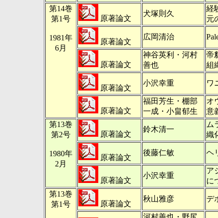
第14巻
経
犬塚則久
原著論文
第1号
元
広岡清治
Pa
1981年
原著論文
6月
神谷英利・河村
帝
原著論文
善也
組
小沢幸重
ワ
原著論文
福田芳生・棚部
オ
原著論文
一成・小畠郁生
意
第13巻
ム
鈴木清一
原著論文
第2号
織
後藤仁敏
ヘ
1980年
原著論文
2月
ア
小沢幸重
原著論文
に
第13巻
秋山雅彦
デ
原著論文
第1号
河村善也・野尻