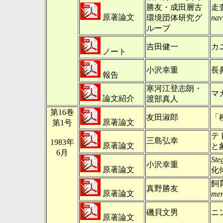
勝友・成田層古
走
原著論文
環境団体研究グ
nav
ループ
吉田健一
カ
ノート
小沢幸重
長
報告
寒河江登志朗・
マ
論文紹介
渡部真人
第16巻
友田淑郎
「
原著論文
第1号
テ
三島弘幸
1983年
原著論文
と
6月
Ste
小沢幸重
原著論文
化
飼
真野勝友
原著論文
mer
磯貝文男
ニ
原著論文