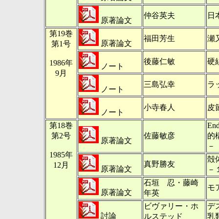
仲谷英夫
日
原著論文
第19巻
福田芳生
瀬
原著論文
第1号
後藤仁敏
硬
1986年
ノート
9月
三島弘幸
ラ
ノート
小寺春人
皮
ノート
第18巻
En
第2号
佐藤敏彦
的
原著論文
－
1985年
殻
真野勝友
12月
原著論文
－
石垣 忍・藤崎
モ
原著論文
年英
ビヴァリー・ホ
デ
討論
ルステッド
乳