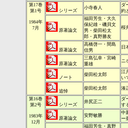
第17巻
ダ
小寺春人
シリーズ
第1号
約
福田芳生・大久
1984年
保紀雄・磯貝文
桜
7月
原著論文
男・柴田松太
郎・真野勝友
高橋啓一・間島
日
原著論文
信男
三島弘幸・宮崎
ニ
原著論文
重雄
江
柴田松太郎
ノート
い
柴田松太郎
湊
追悼
第16巻
ダ
井尻正二
シリーズ
第2号
す
中
安野敏勝
1983年
原著論文
ー
12月
福田芳生・真野