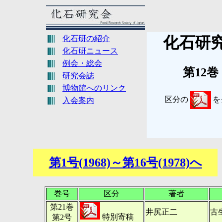
化石研究
化石研の紹介
化石研ニュース
例会・総会
第12巻（19
研究会誌
博物館へのリンク
区分の
を
入会案内
第1号(1968)～第16号(1978)へ
巻号
区分
著者
第21巻
井尻正二
古
特別寄稿
第2号