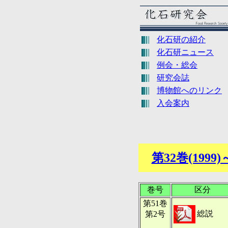
化石研の紹介
化石研ニュース
例会・総会
研究会誌
博物館へのリンク
入会案内
第32巻(1999)
巻号
区分
第51巻
総説
第2号