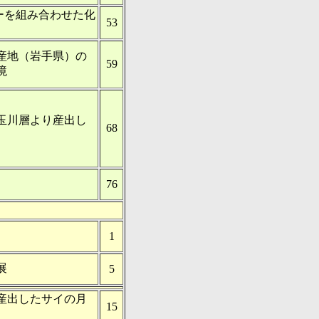
ターを組み合わせた化
53
産地（岩手県）の
59
境
玉川層より産出し
68
76
1
展
5
産出したサイの月
15