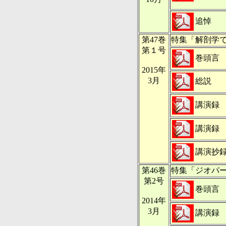
追悼
第47巻
特集「解剖学
第１号
巻頭言
2015年
3月
総説
講演録
講演録
講演抄
第46巻
特集「ジオパ
第2号
巻頭言
2014年
3月
講演録