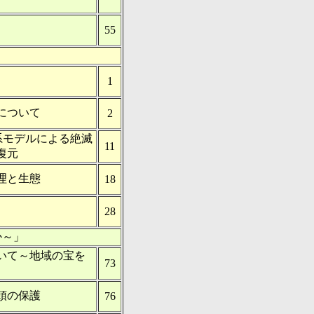
55
1
について
2
系モデルによる絶滅
11
復元
理と生態
18
28
か～」
いて～地域の宝を
73
頭の保護
76