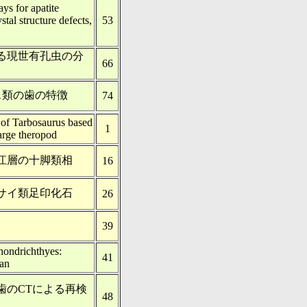
ys for apatite
tal structure defects,
53
る現世有孔虫の分
66
ス類の歯の特徴
74
 of Tarbosaurus based
1
arge theropod
江層の十脚類相
16
サイ類足印化石
26
39
hondrichthyes:
41
pan
歯のCTによる再検
48