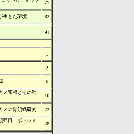
75
が生きた環境
82
91
」
1
2
源
6
カメ類相とその動
10
カメの骨組織研究
22
頸亜目：ボトレミ
28