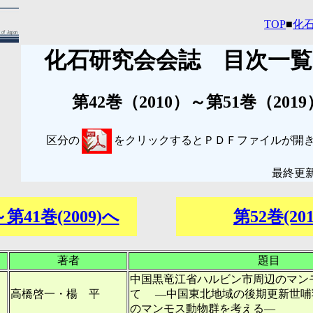
TOP
■
化
化石研究会会誌 目次一覧
第42巻（2010）～第51巻（2019
区分の
をクリックするとＰＤＦファイルが開
最終更新日
～第41巻(2009)へ
第52巻(2
著者
題目
中国黒竜江省ハルビン市周辺のマン
高橋啓一・楊 平
て ―中国東北地域の後期更新世哺
のマンモス動物群を考える―