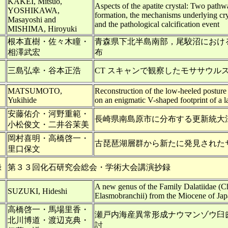
KAKEI, Mitsuo,
Aspects of the apatite crystal: Two pathwa
YOSHIKAWA,
formation, the mechanisms underlying crys
Masayoshi and
and the pathological calcification event
MISHIMA, Hiroyuki
根本直樹・佐々木瞳・
青森県下北半島南部，尾駮沼におけ
相澤武宏
布
三島弘幸・谷本正浩
CT スキャンで観察したモササウル
MATSUMOTO,
Reconstruction of the low-heeled posture
Yukihide
on an enigmatic V-shaped footprint of a l
安藤佑介・河野重範・
長崎県南島原市に分布する更新統大
小松俊文・二井谷茉美
岡村喜明・高橋啓一・
古琵琶湖層群から新たに発見された
里口保文
録
第３３回化石研究会総会・学術大会講演抄録
A new genus of the Family Dalatiidae (C
SUZUKI, Hideshi
Elasmobranchii) from the Miocene of Ja
高橋啓一・馬場里香・
瀬戸内海産異常形成ナウマンゾウ臼
北川博道・渡辺克典・
討