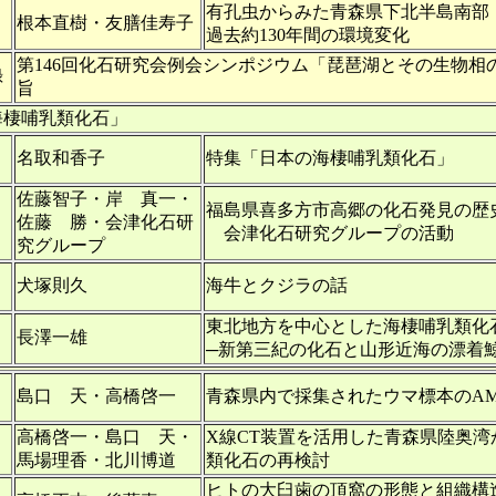
有孔虫からみた青森県下北半島南部
根本直樹・友膳佳寿子
過去約130年間の環境変化
第146回化石研究会例会シンポジウム「琵琶湖とその生物相
録
旨
海棲哺乳類化石」
名取和香子
特集「日本の海棲哺乳類化石」
佐藤智子・岸 真一・
福島県喜多方市高郷の化石発見の歴
佐藤 勝・会津化石研
会津化石研究グループの活動
究グループ
犬塚則久
海牛とクジラの話
東北地方を中心とした海棲哺乳類化
長澤一雄
─新第三紀の化石と山形近海の漂着
島口 天・高橋啓一
青森県内で採集されたウマ標本のA
高橋啓一・島口 天・
X線CT装置を活用した青森県陸奥湾
馬場理香・北川博道
類化石の再検討
ヒトの大臼歯の頂窩の形態と組織構