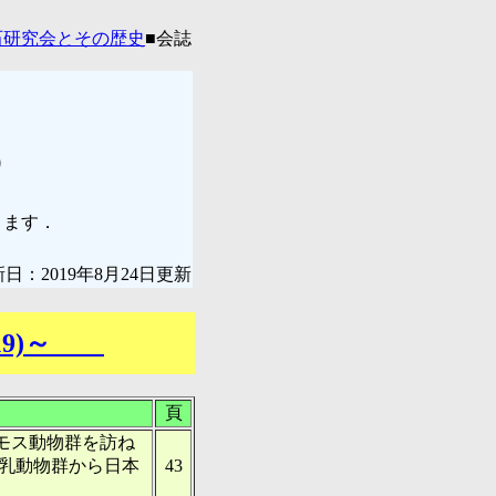
石研究会とその歴史
■会誌
）
きます．
：2019年8月24日更新
019)～
頁
モス動物群を訪ね
乳動物群から日本
43