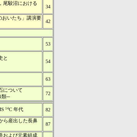
，尾駮沼における
34
のおいたち」講演要
42
53
史と
54
63
石について
72
鯨類─
14
MS
C 年代
82
から産出した長鼻
87
造および元素組成