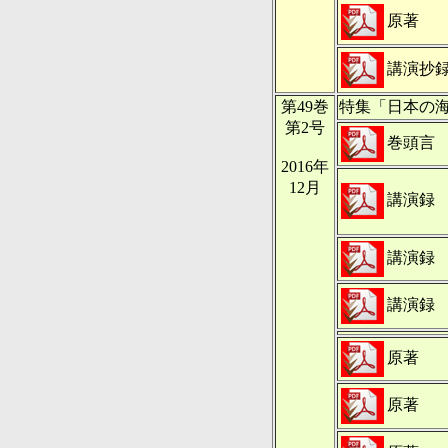
原著
講演抄
第49巻
特集「日本の
第2号
巻頭言
2016年
12月
講演録
講演録
講演録
原著
原著