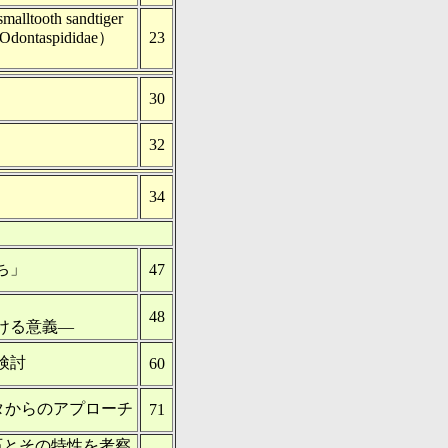
smalltooth sandtiger
Odontaspididae）
23
30
32
34
ち」
47
48
ける意義―
検討
60
タからのアプローチ
71
石とその特性を考察