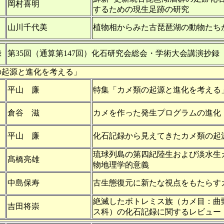
岡村喜明
するための現生足跡の研究
山川千代美
植物相からみた古琵琶湖の動物たち
録
第35回（通算第147回）化石研究会総会・学術大会講演抄録
の起源と進化を考える」
平山 廉
特集「カメ類の起源と進化を考える
倉谷 滋
カメを作った発生プログラムの進化
平山 廉
化石記録から見えてきたカメ類の起
琉球列島の第四紀陸生および淡水生
髙橋亮雄
物地理学的意義
中島保寿
古生態復元に新たな視点をもたらす
絶滅したボトレミス族（カメ目：曲
吉田将崇
ス科）の化石記録に関するレビュー