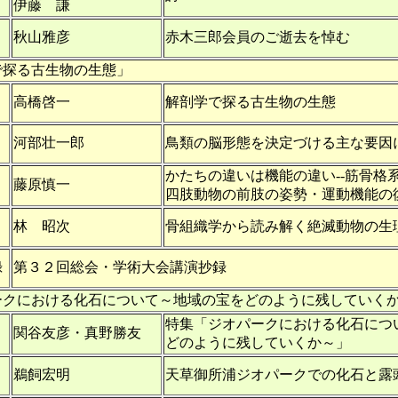
伊藤 謙
秋山雅彦
赤木三郎会員のご逝去を悼む
で探る古生物の生態」
高橋啓一
解剖学で探る古生物の生態
河部壮一郎
鳥類の脳形態を決定づける主な要因
かたちの違いは機能の違い--筋骨格
藤原慎一
四肢動物の前肢の姿勢・運動機能の
林 昭次
骨組織学から読み解く絶滅動物の生
録
第３２回総会・学術大会講演抄録
ークにおける化石について～地域の宝をどのように残していく
特集「ジオパークにおける化石につ
関谷友彦・真野勝友
どのように残していくか～」
鵜飼宏明
天草御所浦ジオパークでの化石と露