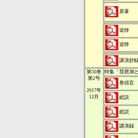
原著
追悼
追悼
講演抄
第50巻
特集「琵琶湖
第2号
巻頭言
2017年
12月
総説
総説
講演録