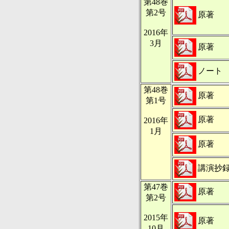
第48巻
第2号
原著
2016年
3月
原著
ノート
第48巻
原著
第1号
原著
2016年
1月
原著
講演抄
第47巻
原著
第2号
2015年
原著
10月