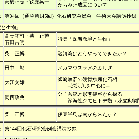
高橋正志・後藤真一
からみた成因について
録
第34回（通算第145回）化石研究会総会・学術大会講演抄録
境と生物」
髙桒祐司・柴 正博・
特集「深海環境と生物」
石田吉明
柴 正博
駿河湾はどうやってできたか？
田中 彰
メガマウスザメのふしぎ
師崎層群の硬骨魚類化石相
大江文雄
─深海魚を中心に─
分子系統と形態観察から探る
岡西政典
深海性クモヒトデ類（棘皮動物
柴 正博
伊豆半島は南から来たか？
録
第144回化石研究会例会講演抄録