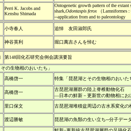
Ontogenetic growth pattern of the extant 
Perri K. Jacobs and
shark,
Odontaspis ferox
（Lamniformes : 
Kenshu Shimada
─application from and to paleontology
小寺春人
追悼 友田淑郎氏
神谷英利
堀口萬吉さんを悼む
録
第148回化石研究会例会講演要旨
とその生物相のおいたち」
高橋啓一
特集「琵琶湖とその生物相のおいた
古琵琶湖層群の陸上脊椎動物化石
高橋啓一
―日本の鮮新－更新世の動物相にお
里口保文
古琵琶湖堆積盆周辺の古水系変化の
渡辺勝敏
琵琶湖の魚類の生い立ち─分子デー
鮮新−更新統古琵琶湖層群の足跡化