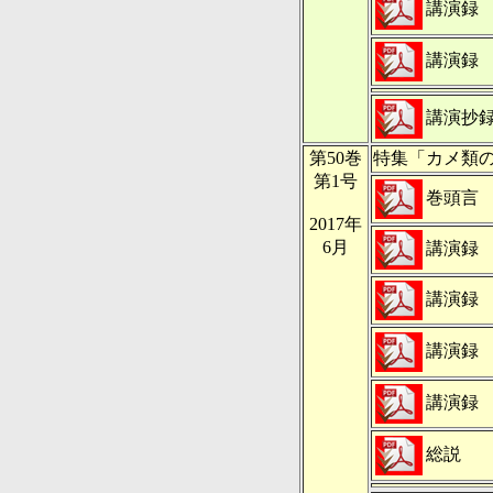
講演録
講演録
講演抄
第50巻
特集「カメ類
第1号
巻頭言
2017年
6月
講演録
講演録
講演録
講演録
総説