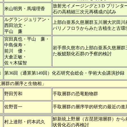
放射光イメージングと3 D プリン
米山明男・馬場理香
石の高精細三次元再構成の試み
ルグラン ジュリアン・
上部白亜系久慈層群玉川層大沢田川
西田治文・
パリノフロラからみた古植生と古環
平山 廉
宮田真也・平山 廉・
中島保寿・
岩手県久慈市の上部白亜系久慈層群
前川 優・
た板鰓類化石群の予察的検討
大倉正敏・
佐々木猛智
録
第36回（通算第149回）化石研究会総会・学術大会講演抄録
取層群の層序と生物相」
野田芳和
手取層群の恐竜動物群
佐野晋一
手取層群の層序学的研究の最近の進
鮮新統上野層（古琵琶湖層群）から
村上達郎・鍔本武久
状骨化石の再検討